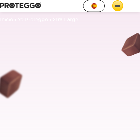
Inicio
Yo Proteggo
Xtra Large