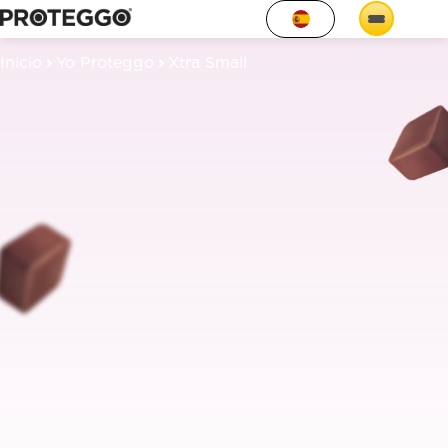
Inicio
Yo Proteggo
Xtra Small